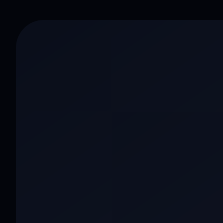
三体 · 黑暗森林
科幻巨制 · 年度必看