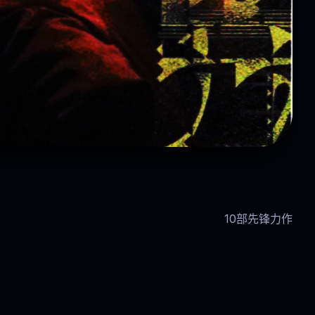
沙丘：救世主
10部先锋力作
狂野人生
 8.9
科幻 · 史诗延续
.5
传记 / 运动 · 8.2