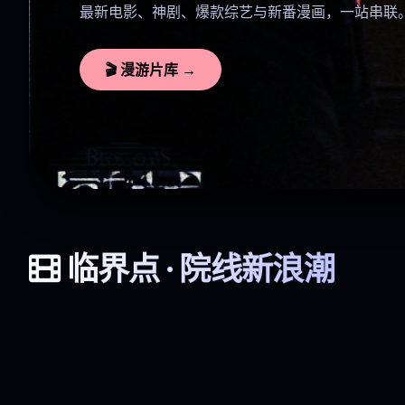
最新电影、神剧、爆款综艺与新番漫画，一站串联
🎬 漫游片库 →
临界点 · 院线新浪潮
星际迷航：深渊
长安十二时辰·影版
沉默的证词
8.7 · 科幻巨制
9.2 · 历史悬疑
东北告别天团
悬疑 / 剧情 · 7.8
喜剧 · 7.9