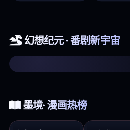
幻想纪元 · 番剧新宇宙
咒术回战 涩谷事变
热血 · 9.6分 · 现象级
墨境· 漫画热榜