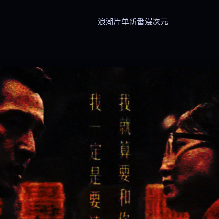
浪潮
片单
新番
漫次元