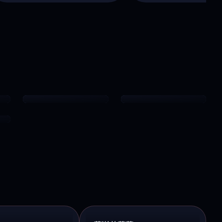
我独自升级
怪兽8号
爽番激斗
热血·社畜英雄