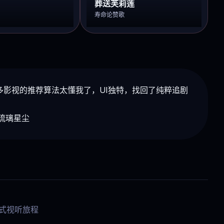
葬送芙莉莲
寿命论赞歌
多影视的推荐算法太懂我了，UI独特，找回了纯粹追剧
@琉璃星尘
浸式视听旅程