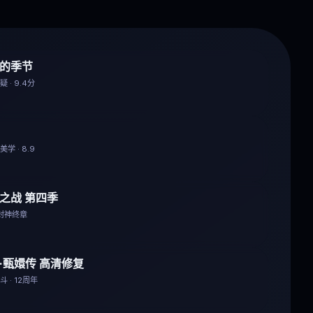
的季节
 · 9.4分
学 · 8.9
之战 第四季
 封神终章
·甄嬛传 高清修复
 · 12周年