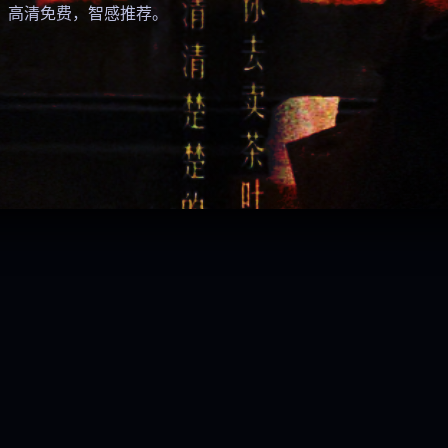
。高清免费，智感推荐。
逆鳞·重生
奇迹少女
爱乐之城·重映
谈判专家
动作 / 犯罪 · 8.3
动画 / 奇幻 ·
音乐 / 爱情 · 9.0
港片 · 犯罪 8