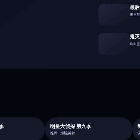
最后
末日神剧
鬼灭
热血
季
明星大侦探 第九季
推理 · 烧脑神综