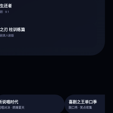
生还者
 · 9.1
之刃 柱训练篇
番剧真人剧版
新说唱时代
喜剧之王单口季
说唱对决 · 燃爆夏天
脱口秀 · 笑点密集