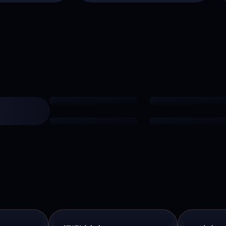
葬送的芙莉莲
迷宫饭
奇幻治愈
美食冒险 · 9.1
蓝色监狱
时光代理人·英都篇
足球竞技
悬疑奇幻