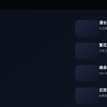
漫长
生活悬疑
繁花
王家卫美
继承
HBO
后宫
经典宫斗