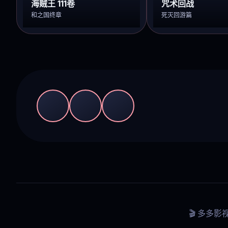
海贼王 111卷
咒术回战
和之国终章
死灭回游篇
🎬 多多